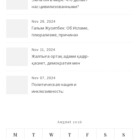
нас цивилизованными?
Nov 28, 2024
Галым Жусипбек: Об Исламе,
плюрализме, причинах
терроризма и борьбе с
религиозным радикализмом
Nov 11, 2024
Жалпыға ортақ адами қадір-
қасиет, демократия мен
деколониал/бейтотар
түсінік арасындағы
Nov 07, 2024
байланыс
Политическая нация и
инклюзивность:
переосмысление
идентичности в Казахстане
August 2026
M
T
W
T
F
S
S