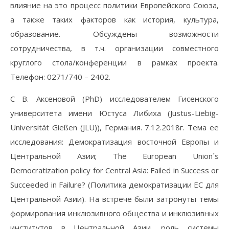
влияние на это процесс политики Европейского Союза,
а также таких факторов как история, культура,
образование. Обсуждены возможности
сотрудничества, в т.ч. организации совместного
круглого стола/конференции в рамках проекта.
Телефон: 0271/740 – 2402.
С В. Аксеновой (PhD) исследователем Гисенского
университета имени Юстуса Либиха (Justus-Liebig-
Universität Gießen (JLU)), Германия. 7.12.2018г. Тема ее
исследования: Демократизация восточной Европы и
Центральной Азии; The European Union´s
Democratization policy for Central Asia: Failed in Success or
Succeeded in Failure? (Политика демократизации ЕС для
Центральной Азии). На встрече были затронуты темы
формирования инклюзивного общества и инклюзивных
институтов в Центральной Азии, роль системы