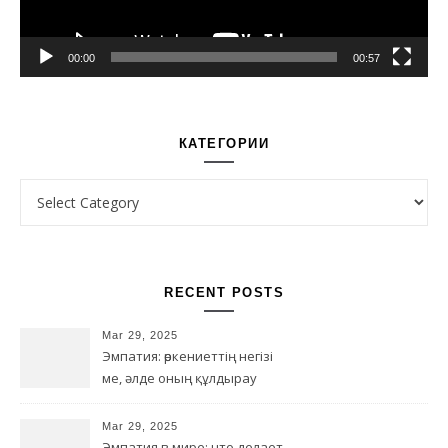
00:00
00:57
КАТЕГОРИИ
Категории
RECENT POSTS
Mar 29, 2025
Эмпатия: өркениеттің негізі
ме, әлде оның құлдырау
қаупі ме?
Mar 29, 2025
Эмпатия в мире: что делает