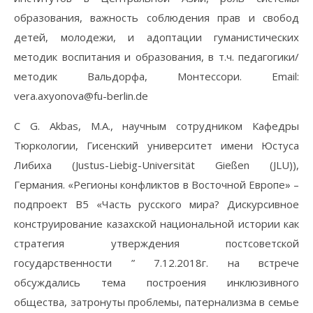
образования, важность соблюдения прав и свобод
детей, молодежи, и адоптации гуманистических
методик воспитания и образования, в т.ч. педагогики/
методик Вальдорфа, Монтессори. Email:
vera.axyonova@fu-berlin.de
С G. Akbas, M.A., научным сотрудником Кафедры
Тюркологии, Гисенский университет имени Юстуса
Либиха (Justus-Liebig-Universität Gießen (JLU)),
Германия. «Регионы конфликтов в Восточной Европе» –
подпроект B5 «Часть русского мира? Дискурсивное
конструирование казахской национальной истории как
стратегия утверждения постсоветской
государственности ” 7.12.2018г. на встрече
обсуждались тема построения инклюзивного
общества, затронуты проблемы, патернализма в семье