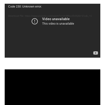
Video
Code 150: Unknown error.
Player
Download File: https://www.youtube.com/watch?v=oh3BbLk5UIQ&t=21s&_=1
Video
Player