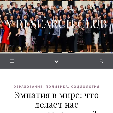
Skip to content
Y RESEARCH CLUB
,
,
ОБРАЗОВАНИЕ
ПОЛИТИКА
СОЦИОЛОГИЯ
Эмпатия в мире: что
делает нас