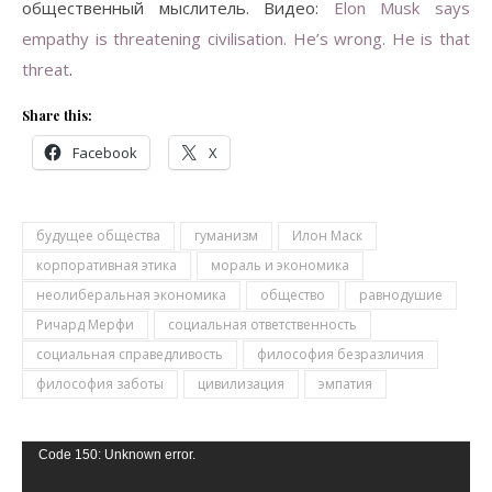
общественный мыслитель. Видео:
Elon Musk says
empathy is threatening civilisation. He’s wrong. He is that
threat
.
Share this:
Facebook
X
будущее общества
гуманизм
Илон Маск
корпоративная этика
мораль и экономика
неолиберальная экономика
общество
равнодушие
Ричард Мерфи
социальная ответственность
социальная справедливость
философия безразличия
философия заботы
цивилизация
эмпатия
Video
Code 150: Unknown error.
Player