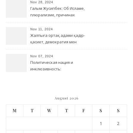
Nov 28, 2024
Галым Жусипбек: Об Исламе,
плюрализме, причинах
терроризма и борьбе с
религиозным радикализмом
Nov 11, 2024
Жалпыға ортақ адами қадір-
қасиет, демократия мен
деколониал/бейтотар
түсінік арасындағы
Nov 07, 2024
байланыс
Политическая нация и
инклюзивность:
переосмысление
идентичности в Казахстане
August 2026
M
T
W
T
F
S
S
1
2