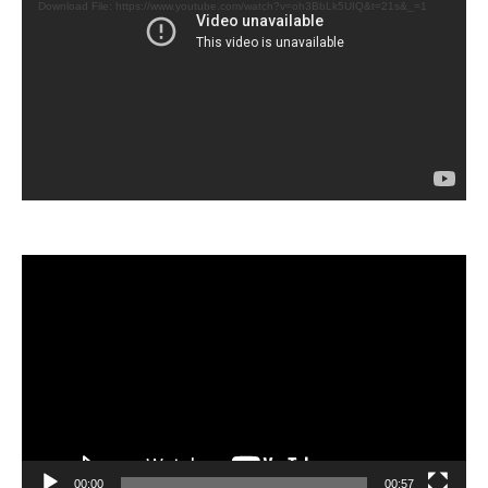
Download File: https://www.youtube.com/watch?v=oh3BbLk5UIQ&t=21s&_=1
Video
Player
00:00
00:57