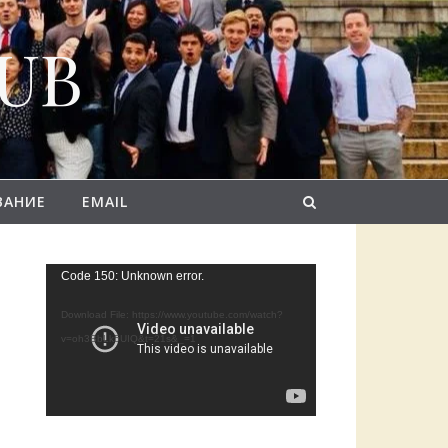
LUB
ВАНИЕ
EMAIL
Video
Code 150: Unknown error.
Player
Download File: https://www.youtube.com/watch?
v=oh3BbLk5UIQ&t=21s&_=1