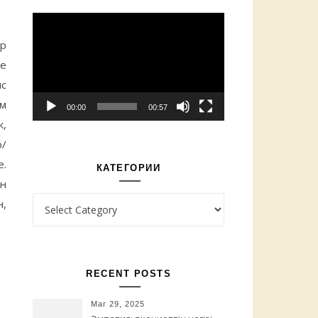
Video
Player
ар
не
ыс
ам
00:00
00:57
к,
р/
е.
КАТЕГОРИИ
н
Категории
н,
RECENT POSTS
Mar 29, 2025