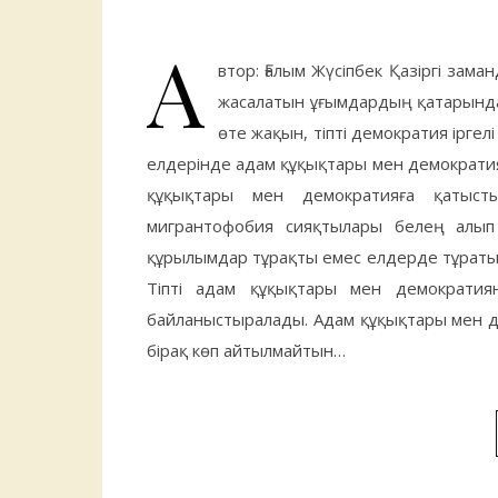
А
втор: Ғалым Жүсіпбек Қазіргі зам
жасалатын ұғымдардың қатарында 
өте жақын, тіпті демократия ірге
елдерінде адам құқықтары мен демократия
құқықтары мен демократияға қатысты 
мигрантофобия сияқтылары белең алып
құрылымдар тұрақты емес елдерде тұратын 
Тіпті адам құқықтары мен демократи
байланыстыралады. Адам құқықтары мен д
бірақ көп айтылмайтын…