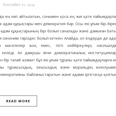
November 11, 2024
анда ең көп айтылатын, сонымен қоса ең жиі қате пайымдаул
адам құқықтары мен демократия бар. Осы екі ұғым бір-бірі
лі адам құқықтарының бірі болып саналады және дамыған Бат
 синоним тәріздес болып кеткен. Алайда, ол елдерде де ад
мәселелер жоқ емес, тіпті кейбіреулері, нәсілшілді
 келеді. Ал дамушы яғни демократикалық институцияла
бір талай азамат бұл екі ұғым тұралы қате пайымдауларға и
яны тұрақсыздық, заңсыздық және моральдің жоюлуыме
емократияны байланыстаратын және адами іргетасқа қояты
READ MORE