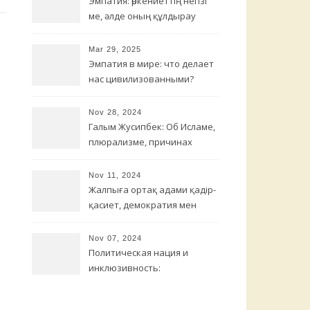
Эмпатия: өркениеттің негізі
ме, әлде оның құлдырау
қаупі ме?
Mar 29, 2025
Эмпатия в мире: что делает
нас цивилизованными?
Nov 28, 2024
Галым Жусипбек: Об Исламе,
плюрализме, причинах
терроризма и борьбе с
религиозным радикализмом
Nov 11, 2024
Жалпыға ортақ адами қадір-
қасиет, демократия мен
деколониал/бейтотар
түсінік арасындағы
Nov 07, 2024
байланыс
Политическая нация и
инклюзивность:
переосмысление
идентичности в Казахстане