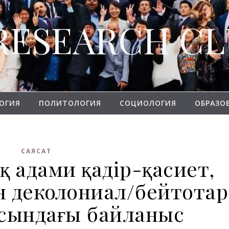
RESEARCH C
ОГИЯ
ПОЛИТОЛОГИЯ
СОЦИОЛОГИЯ
ОБРАЗО
САЯСАТ
 адами қадір-қасиет,
н деколониал/бейтотар
асындағы байланыс