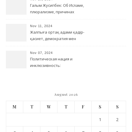
Галым Жусипбек: Об Исламе,
плюрализме, причинах
терроризма и борьбе с
религиозным радикализмом
Nov 11, 2024
Жалпыға ортақ адами қадір-
қасиет, демократия мен
деколониал/бейтотар
түсінік арасындағы
Nov 07, 2024
байланыс
Политическая нация и
инклюзивность:
переосмысление
идентичности в Казахстане
August 2026
M
T
W
T
F
S
S
1
2