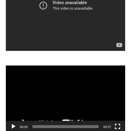
Video
Player
00:00
00:57