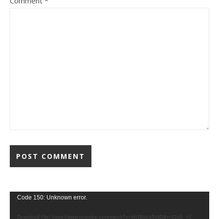
Comment
*
Video
Code 150: Unknown error.
Player
Download File: https://www.youtube.com/watch?v=oh3BbLk5UIQ&t=21s&_=1